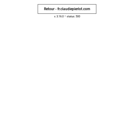
Retour - fr.claudiepierlot.com
-
v. 3.16.0
status: 500