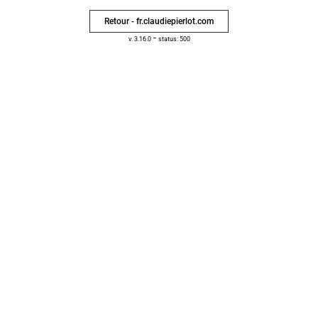
Retour - fr.claudiepierlot.com
-
v. 3.16.0
status: 500