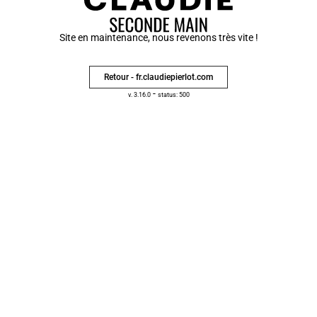
Site en maintenance, nous revenons très vite !
Retour - fr.claudiepierlot.com
-
v. 3.16.0
status: 500