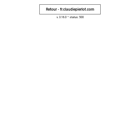
Retour - fr.claudiepierlot.com
-
v. 3.16.0
status: 500