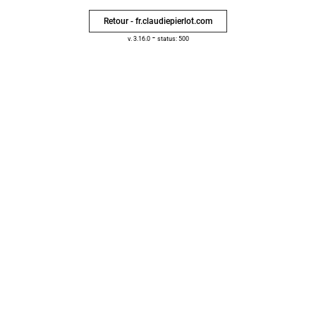
Retour - fr.claudiepierlot.com
-
v. 3.16.0
status: 500