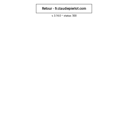
Retour - fr.claudiepierlot.com
-
v. 3.16.0
status: 500