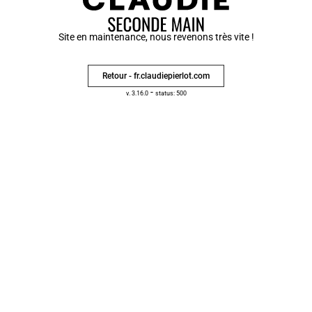
Site en maintenance, nous revenons très vite !
Retour - fr.claudiepierlot.com
-
v. 3.16.0
status: 500