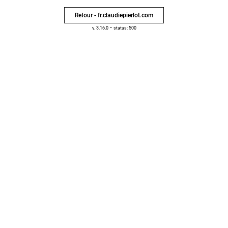
Retour - fr.claudiepierlot.com
-
v. 3.16.0
status: 500