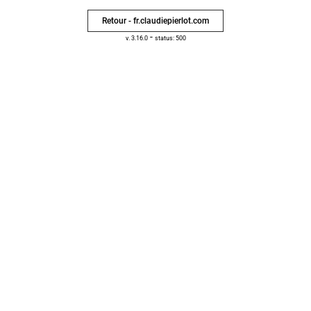
Retour - fr.claudiepierlot.com
-
v. 3.16.0
status: 500