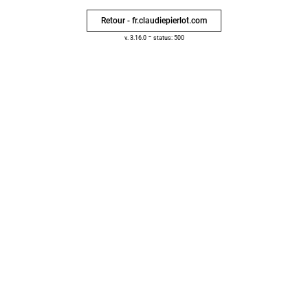
Retour - fr.claudiepierlot.com
-
v. 3.16.0
status: 500