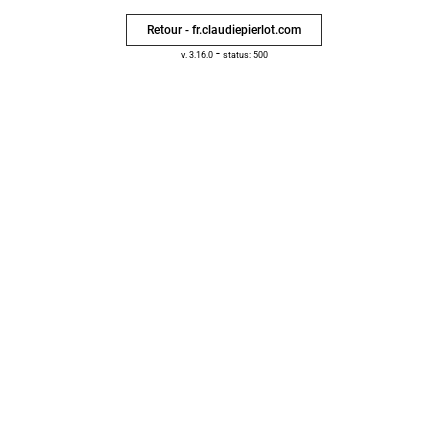
Retour - fr.claudiepierlot.com
-
v. 3.16.0
status: 500