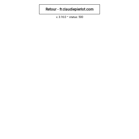
Retour - fr.claudiepierlot.com
-
v. 3.16.0
status: 500