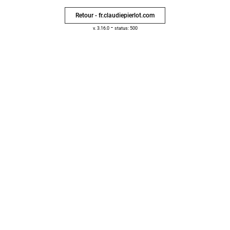
Retour - fr.claudiepierlot.com
-
v. 3.16.0
status: 500