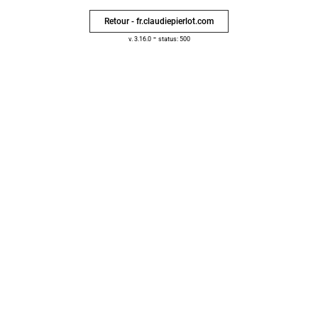
Retour - fr.claudiepierlot.com
-
v. 3.16.0
status: 500