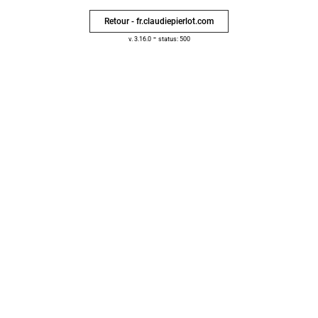
Retour - fr.claudiepierlot.com
-
v. 3.16.0
status: 500