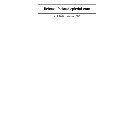
Retour - fr.claudiepierlot.com
-
v. 3.16.0
status: 500