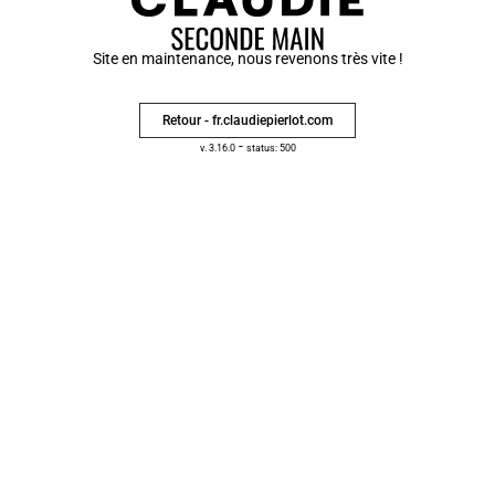
Site en maintenance, nous revenons très vite !
Retour - fr.claudiepierlot.com
-
v. 3.16.0
status: 500