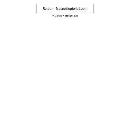
Retour - fr.claudiepierlot.com
-
v. 3.16.0
status: 500