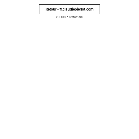
Retour - fr.claudiepierlot.com
-
v. 3.16.0
status: 500