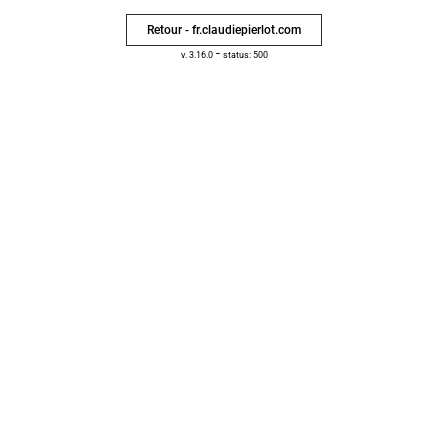
Retour - fr.claudiepierlot.com
-
v. 3.16.0
status: 500