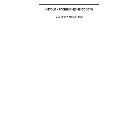
Retour - fr.claudiepierlot.com
-
v. 3.16.0
status: 500