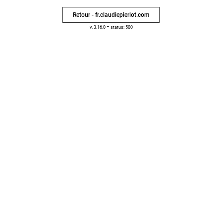
Retour - fr.claudiepierlot.com
-
v. 3.16.0
status: 500