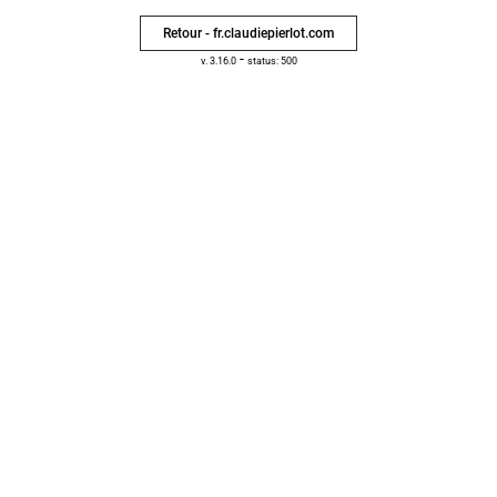
Retour - fr.claudiepierlot.com
-
v. 3.16.0
status: 500