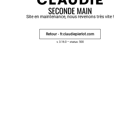
Site en maintenance, nous revenons très vite !
Retour - fr.claudiepierlot.com
-
v. 3.16.0
status: 500