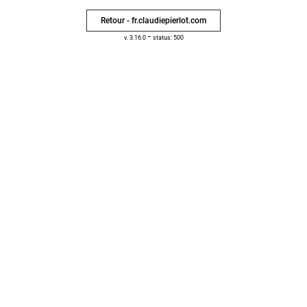
Retour - fr.claudiepierlot.com
-
v. 3.16.0
status: 500