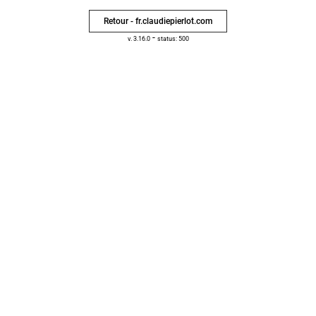
Retour - fr.claudiepierlot.com
-
v. 3.16.0
status: 500