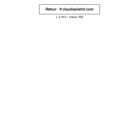
Retour - fr.claudiepierlot.com
-
v. 3.16.0
status: 500