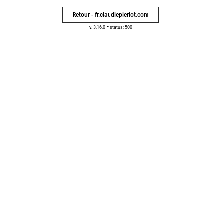
Retour - fr.claudiepierlot.com
-
v. 3.16.0
status: 500