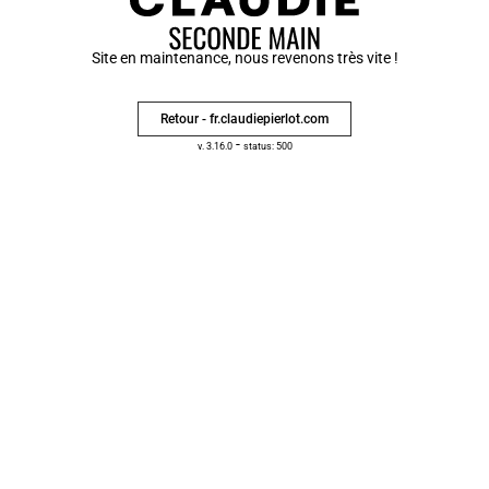
Site en maintenance, nous revenons très vite !
Retour - fr.claudiepierlot.com
-
v. 3.16.0
status: 500