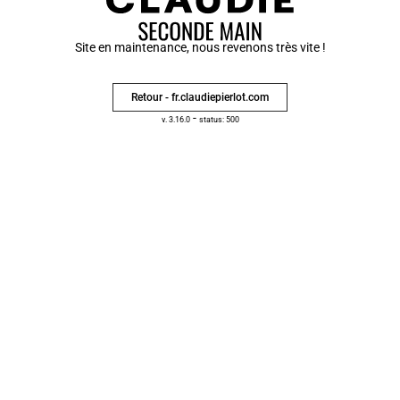
Site en maintenance, nous revenons très vite !
Retour - fr.claudiepierlot.com
-
v. 3.16.0
status: 500