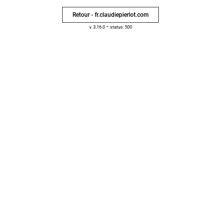
Retour - fr.claudiepierlot.com
-
v. 3.16.0
status: 500