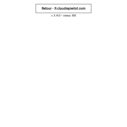
Retour - fr.claudiepierlot.com
-
v. 3.16.0
status: 500