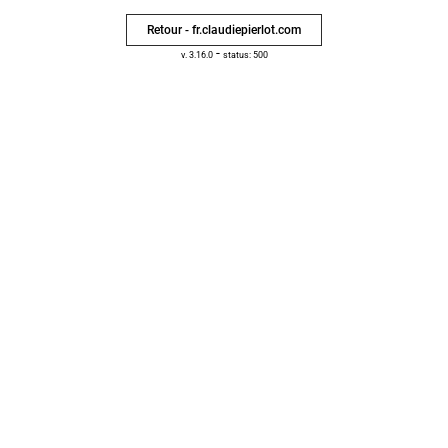
Retour - fr.claudiepierlot.com
-
v. 3.16.0
status: 500