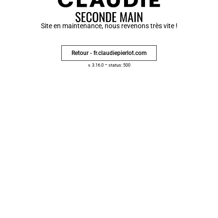
Site en maintenance, nous revenons très vite !
Retour - fr.claudiepierlot.com
-
v. 3.16.0
status: 500