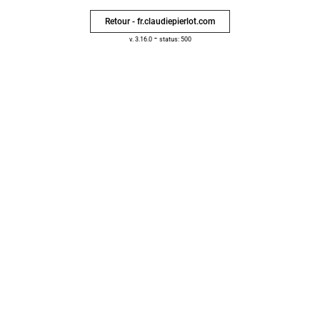
Retour - fr.claudiepierlot.com
-
v. 3.16.0
status: 500