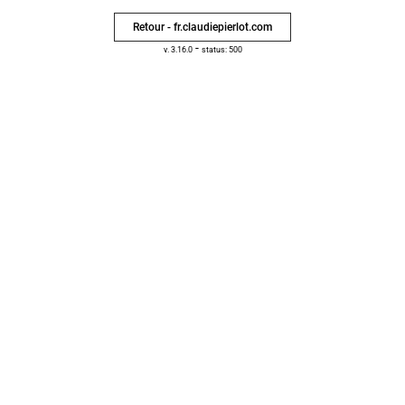
Retour - fr.claudiepierlot.com
-
v. 3.16.0
status: 500