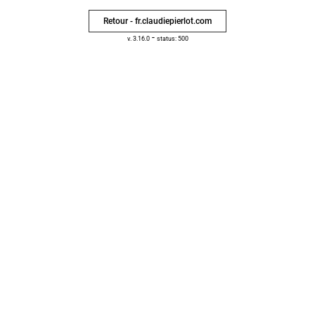
Retour - fr.claudiepierlot.com
-
v. 3.16.0
status: 500