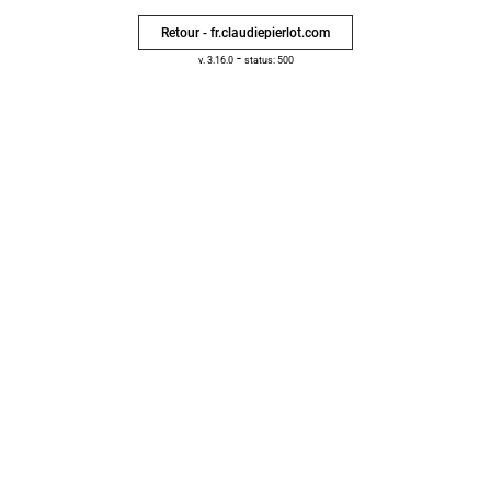
Retour - fr.claudiepierlot.com
-
v. 3.16.0
status: 500