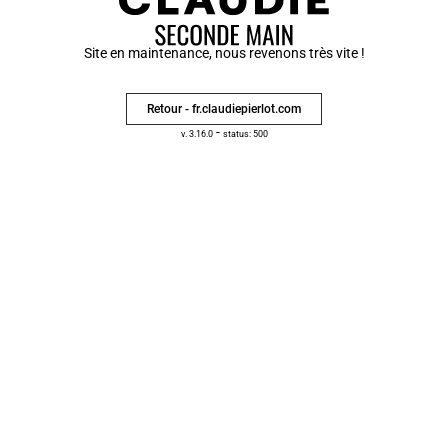
Site en maintenance, nous revenons très vite !
Retour - fr.claudiepierlot.com
-
v. 3.16.0
status: 500