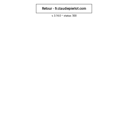
Retour - fr.claudiepierlot.com
-
v. 3.16.0
status: 500