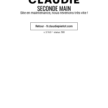
Site en maintenance, nous revenons très vite !
Retour - fr.claudiepierlot.com
-
v. 3.16.0
status: 500