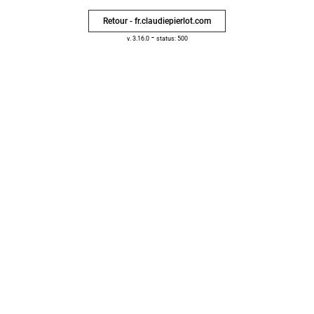
Retour - fr.claudiepierlot.com
-
v. 3.16.0
status: 500