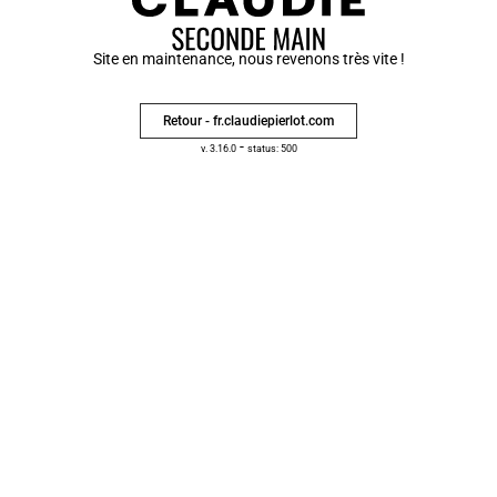
Site en maintenance, nous revenons très vite !
Retour - fr.claudiepierlot.com
-
v. 3.16.0
status: 500