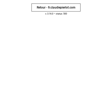
Retour - fr.claudiepierlot.com
-
v. 3.16.0
status: 500