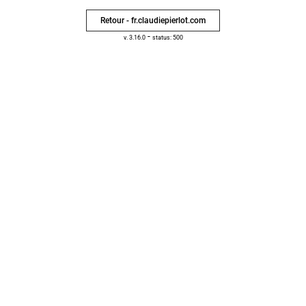
Retour - fr.claudiepierlot.com
-
v. 3.16.0
status: 500