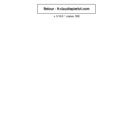
Retour - fr.claudiepierlot.com
-
v. 3.16.0
status: 500