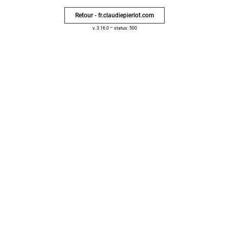
Retour - fr.claudiepierlot.com
-
v. 3.16.0
status: 500