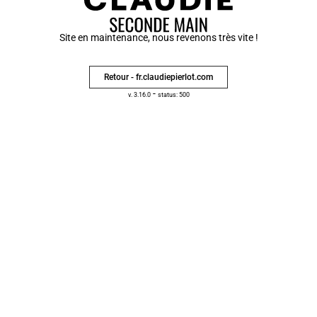
Site en maintenance, nous revenons très vite !
Retour - fr.claudiepierlot.com
-
v. 3.16.0
status: 500