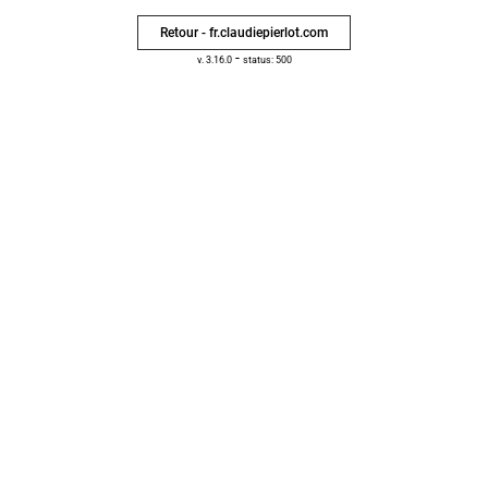
Retour - fr.claudiepierlot.com
-
v. 3.16.0
status: 500