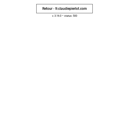
Retour - fr.claudiepierlot.com
-
v. 3.16.0
status: 500